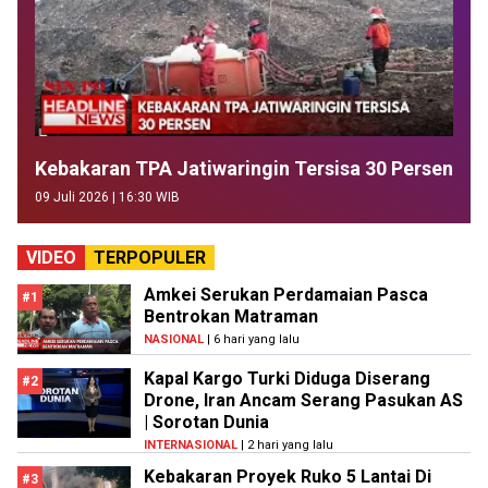
Kebakaran TPA Jatiwaringin Tersisa 30 Persen
09 Juli 2026 | 16:30 WIB
VIDEO
TERPOPULER
Amkei Serukan Perdamaian Pasca
#1
Bentrokan Matraman
NASIONAL
| 6 hari yang lalu
Kapal Kargo Turki Diduga Diserang
#2
Drone, Iran Ancam Serang Pasukan AS
| Sorotan Dunia
INTERNASIONAL
| 2 hari yang lalu
Kebakaran Proyek Ruko 5 Lantai Di
#3