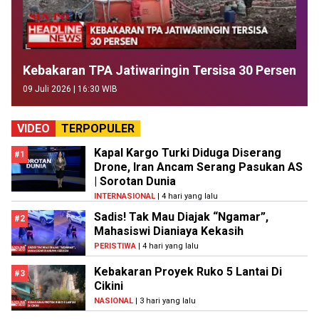
Kebakaran TPA Jatiwaringin Tersisa 30 Persen
09 Juli 2026 | 16:30 WIB
VIDEO
TERPOPULER
Kapal Kargo Turki Diduga Diserang
#1
Drone, Iran Ancam Serang Pasukan AS
| Sorotan Dunia
INTERNASIONAL
| 4 hari yang lalu
Sadis! Tak Mau Diajak “Ngamar”,
#2
Mahasiswi Dianiaya Kekasih
PERISTIWA
| 4 hari yang lalu
Kebakaran Proyek Ruko 5 Lantai Di
#3
Cikini
NASIONAL
| 3 hari yang lalu