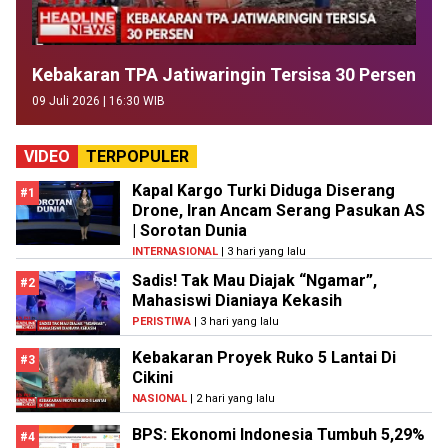
Kebakaran TPA Jatiwaringin Tersisa 30 Persen
09 Juli 2026 | 16:30 WIB
VIDEO
TERPOPULER
Kapal Kargo Turki Diduga Diserang
#1
Drone, Iran Ancam Serang Pasukan AS
| Sorotan Dunia
INTERNASIONAL
| 3 hari yang lalu
Sadis! Tak Mau Diajak “Ngamar”,
#2
Mahasiswi Dianiaya Kekasih
PERISTIWA
| 3 hari yang lalu
Kebakaran Proyek Ruko 5 Lantai Di
#3
Cikini
NASIONAL
| 2 hari yang lalu
BPS: Ekonomi Indonesia Tumbuh 5,29%
#4