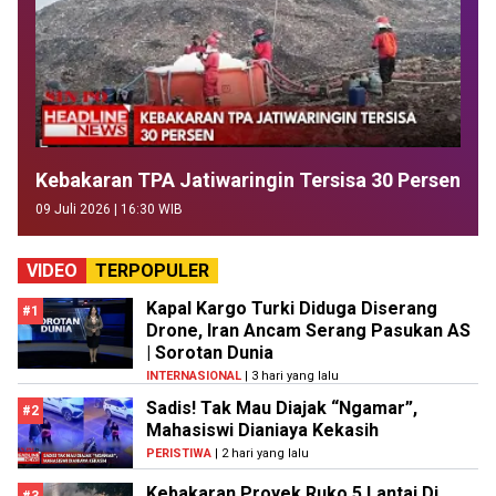
Kebakaran TPA Jatiwaringin Tersisa 30 Persen
09 Juli 2026 | 16:30 WIB
VIDEO
TERPOPULER
Kapal Kargo Turki Diduga Diserang
#1
Drone, Iran Ancam Serang Pasukan AS
| Sorotan Dunia
INTERNASIONAL
| 3 hari yang lalu
Sadis! Tak Mau Diajak “Ngamar”,
#2
Mahasiswi Dianiaya Kekasih
PERISTIWA
| 2 hari yang lalu
Kebakaran Proyek Ruko 5 Lantai Di