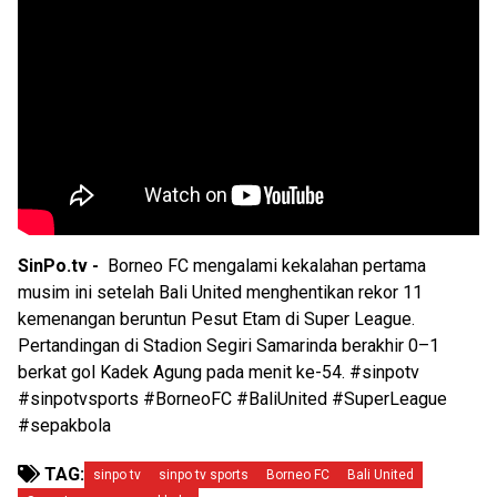
SinPo.tv -
Borneo FC mengalami kekalahan pertama
musim ini setelah Bali United menghentikan rekor 11
kemenangan beruntun Pesut Etam di Super League.
Pertandingan di Stadion Segiri Samarinda berakhir 0–1
berkat gol Kadek Agung pada menit ke-54. #sinpotv
#sinpotvsports #BorneoFC #BaliUnited #SuperLeague
#sepakbola
TAG:
sinpo tv
sinpo tv sports
Borneo FC
Bali United