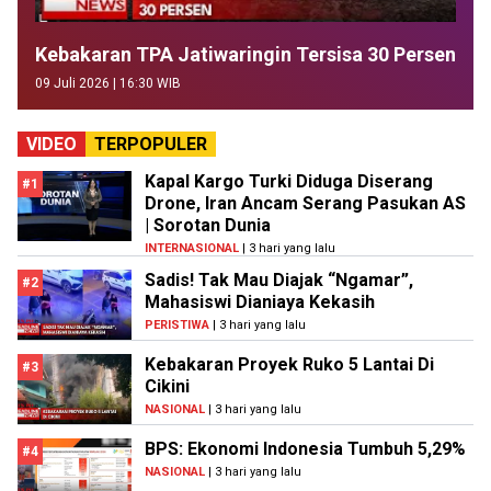
Kebakaran TPA Jatiwaringin Tersisa 30 Persen
09 Juli 2026 | 16:30 WIB
VIDEO
TERPOPULER
Kapal Kargo Turki Diduga Diserang
#1
Drone, Iran Ancam Serang Pasukan AS
| Sorotan Dunia
INTERNASIONAL
| 3 hari yang lalu
Sadis! Tak Mau Diajak “Ngamar”,
#2
Mahasiswi Dianiaya Kekasih
PERISTIWA
| 3 hari yang lalu
Kebakaran Proyek Ruko 5 Lantai Di
#3
Cikini
NASIONAL
| 3 hari yang lalu
BPS: Ekonomi Indonesia Tumbuh 5,29%
#4
NASIONAL
| 3 hari yang lalu