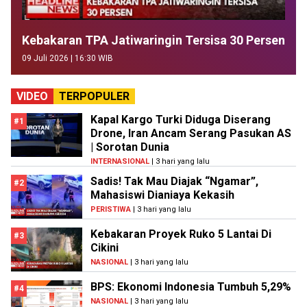
Kebakaran TPA Jatiwaringin Tersisa 30 Persen
09 Juli 2026 | 16:30 WIB
VIDEO
TERPOPULER
Kapal Kargo Turki Diduga Diserang
#1
Drone, Iran Ancam Serang Pasukan AS
| Sorotan Dunia
INTERNASIONAL
| 3 hari yang lalu
Sadis! Tak Mau Diajak “Ngamar”,
#2
Mahasiswi Dianiaya Kekasih
PERISTIWA
| 3 hari yang lalu
Kebakaran Proyek Ruko 5 Lantai Di
#3
Cikini
NASIONAL
| 3 hari yang lalu
BPS: Ekonomi Indonesia Tumbuh 5,29%
#4
NASIONAL
| 3 hari yang lalu