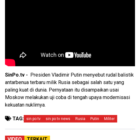
SinPo.tv -
Presiden Vladimir Putin menyebut rudal balistik
antarbenua terbaru milik Rusia sebagai salah satu yang
paling kuat di dunia. Pernyataan itu disampaikan usai
Moskow melakukan uji coba di tengah upaya modernisasi
kekuatan nuklirnya.
TAG:
sin po tv
sin po tv news
Rusia
Putin
Militer
VIDEO
TERKAIT