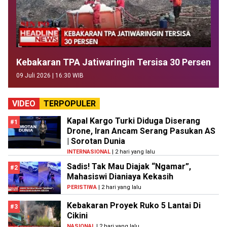
Kebakaran TPA Jatiwaringin Tersisa 30 Persen
09 Juli 2026 | 16:30 WIB
VIDEO
TERPOPULER
Kapal Kargo Turki Diduga Diserang
#1
Drone, Iran Ancam Serang Pasukan AS
| Sorotan Dunia
INTERNASIONAL
| 2 hari yang lalu
Sadis! Tak Mau Diajak “Ngamar”,
#2
Mahasiswi Dianiaya Kekasih
PERISTIWA
| 2 hari yang lalu
Kebakaran Proyek Ruko 5 Lantai Di
#3
Cikini
NASIONAL
| 2 hari yang lalu