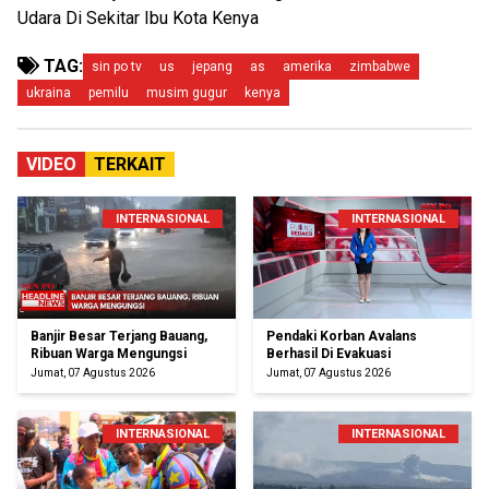
Udara Di Sekitar Ibu Kota Kenya
TAG:
sin po tv
us
jepang
as
amerika
zimbabwe
ukraina
pemilu
musim gugur
kenya
VIDEO
TERKAIT
INTERNASIONAL
INTERNASIONAL
Banjir Besar Terjang Bauang,
Pendaki Korban Avalans
Ribuan Warga Mengungsi
Berhasil Di Evakuasi
Jumat, 07 Agustus 2026
Jumat, 07 Agustus 2026
INTERNASIONAL
INTERNASIONAL