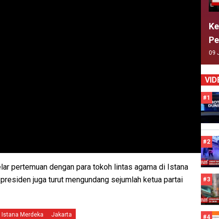
Ke
Pe
09 
VID
#1
#2
r pertemuan dengan para tokoh lintas agama di Istana
 presiden juga turut mengundang sejumlah ketua partai
#3
Istana Merdeka
Jakarta
#4