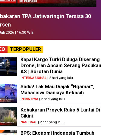
bakaran TPA Jatiwaringin Tersisa 30
rsen
Juli 2026 | 16:30 WIB
EO
TERPOPULER
Kapal Kargo Turki Diduga Diserang
Drone, Iran Ancam Serang Pasukan
AS | Sorotan Dunia
INTERNASIONAL
| 2 hari yang lalu
Sadis! Tak Mau Diajak “Ngamar”,
Mahasiswi Dianiaya Kekasih
PERISTIWA
| 2 hari yang lalu
Kebakaran Proyek Ruko 5 Lantai Di
Cikini
NASIONAL
| 2 hari yang lalu
BPS: Ekonomi Indonesia Tumbuh