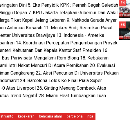
#4
ingatan Dini 5. Eks Penyidik KPK : Pernah Cegah Geledah
Minggu Depan 7. KPU Jakarta Tetapkan Gubernur Dan Wakil
 Harga Tiket Kapal Jelang Lebaran 9. Nahkoda Garuda Anyar
#5
en Antonius Kosasih 11. Menkes Budi, Resmikan Pusat
ter Universitas Brawijaya 13. Indonesia - Amerika
esantren 14. Koordinasi Percepatan Pengembangan Proyek
Menteri Kehutanan Dan Kepala Kantor Staf Presiden 16.
 Bus Pariwisata Mengalami Rem Blong 18. Kebakaran
mi Istri Nekat Mencuri Di Acara Pernikahan 20. Evakuasi
ukiman Cengkareng 22. Aksi Pencurian Di Universitas Pakuan
Indomaret 24. Barcelona Lolos Ke Final Piala Super
-0 Atas Liverpool 26. Ginting Menang Combeck Atas
utus Trend Negatif 28. Miami Heat Tumbangkan Tuan
istiyanto
kebakaran
bencana alam
barcelona
nba