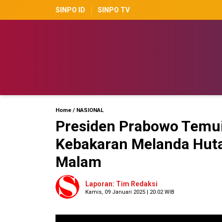
SINPO ID
SINPO TV
Home
/
NASIONAL
Presiden Prabowo Temui
Kebakaran Melanda Huta
Malam
Laporan: Tim Redaksi
Kamis, 09 Januari 2025 | 20:02 WIB