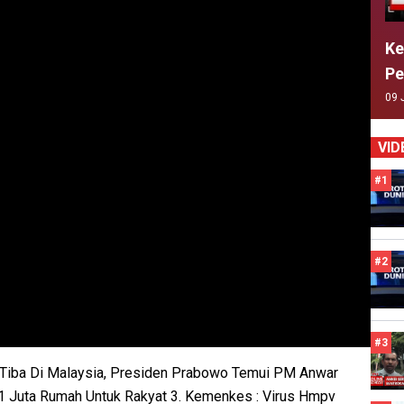
Ke
Pe
09 
VID
#1
#2
#3
 Tiba Di Malaysia, Presiden Prabowo Temui PM Anwar
 1 Juta Rumah Untuk Rakyat 3. Kemenkes : Virus Hmpv