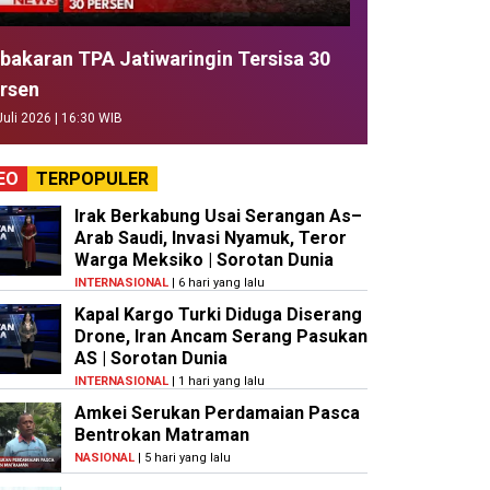
bakaran TPA Jatiwaringin Tersisa 30
rsen
Juli 2026 | 16:30 WIB
EO
TERPOPULER
Irak Berkabung Usai Serangan As–
Arab Saudi, Invasi Nyamuk, Teror
Warga Meksiko | Sorotan Dunia
INTERNASIONAL
| 6 hari yang lalu
Kapal Kargo Turki Diduga Diserang
Drone, Iran Ancam Serang Pasukan
AS | Sorotan Dunia
INTERNASIONAL
| 1 hari yang lalu
Amkei Serukan Perdamaian Pasca
Bentrokan Matraman
NASIONAL
| 5 hari yang lalu