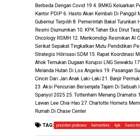
Berbeda Dengan Covid 19 4. BMKG Keluarkan Per
Kantor PDIP 6. Hasto Akan Kembali Di Panggil 
Gubernur Terpilih 8. Pemerintah Bakal Turunkan
Resmi Diumumkan 10. KPK Tahan Eks Dirut Tasp
Oncology RSMH 12. Menkomdigi Resmikan AI Cen
Serikat Sepakat Tingkatkan Mutu Pendidikan P
Strategis Hilirisasi SDM 15. Rapat Koordinasi 
Ahok Temukan Dugaan Korupsi LNG Sewaktu 17.
Melanda Hutan Di Los Angeles 19. Pasangan Sua
Cincin Dari Jari Anak Laki-Laki 21. Banjir Perm
23. Aksi Pencurian Bersenjata Tajam Di Sebuah 
Spanyol 2025 25. Tottenham Menang Dramatis 1
Lawan Lee Chia-Hao 27. Charlotte Hornets Mem
Rumah Di Chase Center
TAG:
presiden prabowo
kemenkes
kpk
hasto kr