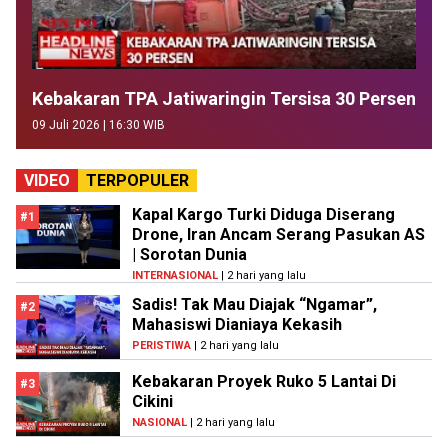
Kebakaran TPA Jatiwaringin Tersisa 30 Persen
09 Juli 2026 | 16:30 WIB
VIDEO
TERPOPULER
Kapal Kargo Turki Diduga Diserang
#1
Drone, Iran Ancam Serang Pasukan AS
| Sorotan Dunia
INTERNASIONAL
| 2 hari yang lalu
Sadis! Tak Mau Diajak “Ngamar”,
#2
Mahasiswi Dianiaya Kekasih
PERISTIWA
| 2 hari yang lalu
Kebakaran Proyek Ruko 5 Lantai Di
#3
Cikini
NASIONAL
| 2 hari yang lalu