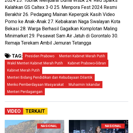
2024 23. Tobrak Menjuarai Dunia Wsbk 24. Red Sparks
Kalahkan GS Caltex 3-0 25. Menpora Fest 2024 Resmi
Berakhir 26. Pedagang Mainan Kepergok Kasih Video
Porno ke Anak-Anak 27. Kebakaran Naga Swalayan Kota
Bekasi 28. Warga Berhasil Gagalkan Komplotan Maling
Minimarket 29. Pesawat Sam Air Jatuh di Gorontalo 30.
Remaja Terekam Ambil Jemuran Tetangga
TAG:
Presiden Prabowo
Menteri Kabinet Merah Putih
Wakil Menteri Kabinet Merah Putih
Kabinet Prabowo-Gibran
Kabinet Merah Putih
Menteri Bidang Pendidikan dan Kebudayaan Dilantik
Menko Pemberdayaan Masyarakat
Muhaimin Iskandar
Menteri Perdagangan
VIDEO
TERKAIT
NASIONAL
NASIONAL