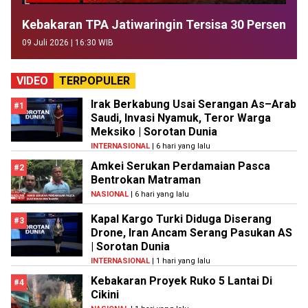
Kebakaran TPA Jatiwaringin Tersisa 30 Persen
09 Juli 2026 | 16:30 WIB
VIDEO
TERPOPULER
Irak Berkabung Usai Serangan As–Arab
#1
Saudi, Invasi Nyamuk, Teror Warga
Meksiko | Sorotan Dunia
INTERNASIONAL
| 6 hari yang lalu
Amkei Serukan Perdamaian Pasca
#2
Bentrokan Matraman
NASIONAL
| 6 hari yang lalu
Kapal Kargo Turki Diduga Diserang
#3
Drone, Iran Ancam Serang Pasukan AS
| Sorotan Dunia
INTERNASIONAL
| 1 hari yang lalu
Kebakaran Proyek Ruko 5 Lantai Di
#4
Cikini