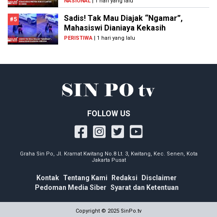
NASIONAL
| 1 hari yang lalu
Sadis! Tak Mau Diajak “Ngamar”,
#5
Mahasiswi Dianiaya Kekasih
PERISTIWA
| 1 hari yang lalu
FOLLOW US
Graha Sin Po, Jl. Kramat Kwitang No.8 Lt. 3, Kwitang, Kec. Senen, Kota
Jakarta Pusat
Kontak
Tentang Kami
Redaksi
Disclaimer
Pedoman Media Siber
Syarat dan Ketentuan
Copyright © 2025 SinPo.tv