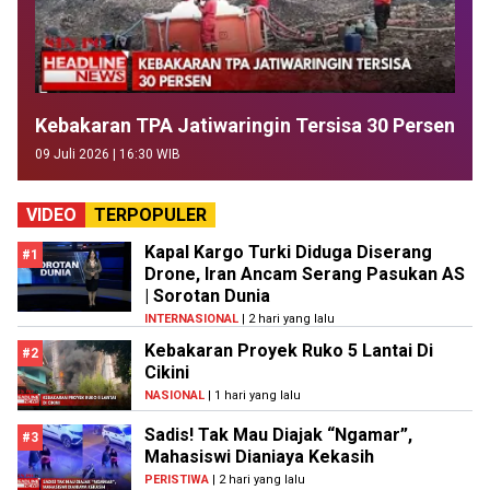
Kebakaran TPA Jatiwaringin Tersisa 30 Persen
09 Juli 2026 | 16:30 WIB
VIDEO
TERPOPULER
Kapal Kargo Turki Diduga Diserang
#1
Drone, Iran Ancam Serang Pasukan AS
| Sorotan Dunia
INTERNASIONAL
| 2 hari yang lalu
Kebakaran Proyek Ruko 5 Lantai Di
#2
Cikini
NASIONAL
| 1 hari yang lalu
Sadis! Tak Mau Diajak “Ngamar”,
#3
Mahasiswi Dianiaya Kekasih
PERISTIWA
| 2 hari yang lalu