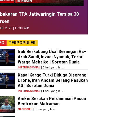
bakaran TPA Jatiwaringin Tersisa 30
rsen
Juli 2026 | 16:30 WIB
EO
TERPOPULER
Irak Berkabung Usai Serangan As–
Arab Saudi, Invasi Nyamuk, Teror
Warga Meksiko | Sorotan Dunia
INTERNASIONAL
| 6 hari yang lalu
Kapal Kargo Turki Diduga Diserang
Drone, Iran Ancam Serang Pasukan
AS | Sorotan Dunia
INTERNASIONAL
| 1 hari yang lalu
Amkei Serukan Perdamaian Pasca
Bentrokan Matraman
NASIONAL
| 6 hari yang lalu