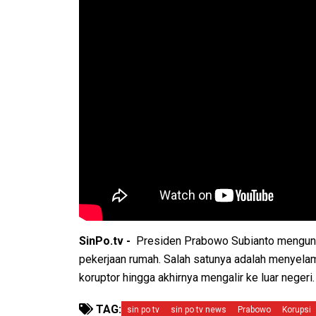
SinPo.tv -
Presiden Prabowo Subianto mengung
pekerjaan rumah. Salah satunya adalah menyela
koruptor hingga akhirnya mengalir ke luar negeri.
TAG:
sin po tv
sin po tv news
Prabowo
Korupsi