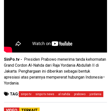
SinPo.tv -
Presiden Prabowo menerima tanda kehormatan
Grand Cordon Al-Nahda dari Raja Yordania Abdullah II di
Jakarta. Penghargaan ini diberikan sebagai bentuk
apresiasi atas perannya mempererat hubungan Indonesia–
Yordania.
TAG:
sinpo tv
sinpo tv news
al nahda
prabowo
yordania
VIDEO
TERKAIT