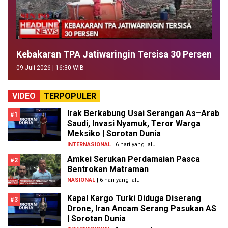
Kebakaran TPA Jatiwaringin Tersisa 30 Persen
09 Juli 2026 | 16:30 WIB
VIDEO
TERPOPULER
Irak Berkabung Usai Serangan As–Arab
#1
Saudi, Invasi Nyamuk, Teror Warga
Meksiko | Sorotan Dunia
INTERNASIONAL
| 6 hari yang lalu
Amkei Serukan Perdamaian Pasca
#2
Bentrokan Matraman
NASIONAL
| 6 hari yang lalu
Kapal Kargo Turki Diduga Diserang
#3
Drone, Iran Ancam Serang Pasukan AS
| Sorotan Dunia