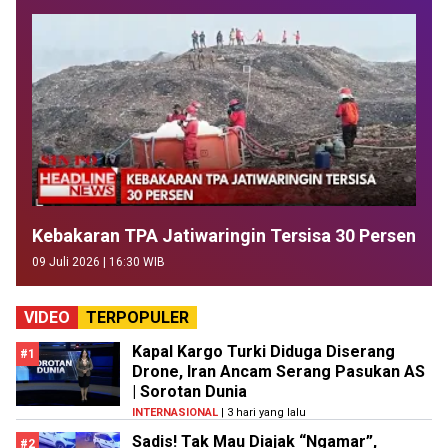
Kebakaran TPA Jatiwaringin Tersisa 30 Persen
09 Juli 2026 | 16:30 WIB
VIDEO
TERPOPULER
Kapal Kargo Turki Diduga Diserang
#1
Drone, Iran Ancam Serang Pasukan AS
| Sorotan Dunia
INTERNASIONAL
| 3 hari yang lalu
Sadis! Tak Mau Diajak “Ngamar”,
#2