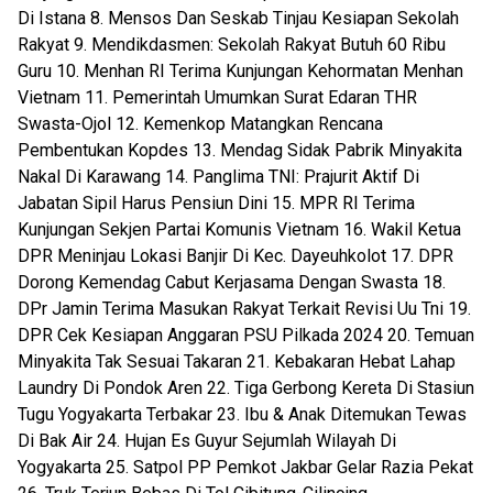
Di Istana 8. Mensos Dan Seskab Tinjau Kesiapan Sekolah
Rakyat 9. Mendikdasmen: Sekolah Rakyat Butuh 60 Ribu
Guru 10. Menhan RI Terima Kunjungan Kehormatan Menhan
Vietnam 11. Pemerintah Umumkan Surat Edaran THR
Swasta-Ojol 12. Kemenkop Matangkan Rencana
Pembentukan Kopdes 13. Mendag Sidak Pabrik Minyakita
Nakal Di Karawang 14. Panglima TNI: Prajurit Aktif Di
Jabatan Sipil Harus Pensiun Dini 15. MPR RI Terima
Kunjungan Sekjen Partai Komunis Vietnam 16. Wakil Ketua
DPR Meninjau Lokasi Banjir Di Kec. Dayeuhkolot 17. DPR
Dorong Kemendag Cabut Kerjasama Dengan Swasta 18.
DPr Jamin Terima Masukan Rakyat Terkait Revisi Uu Tni 19.
DPR Cek Kesiapan Anggaran PSU Pilkada 2024 20. Temuan
Minyakita Tak Sesuai Takaran 21. Kebakaran Hebat Lahap
Laundry Di Pondok Aren 22. Tiga Gerbong Kereta Di Stasiun
Tugu Yogyakarta Terbakar 23. Ibu & Anak Ditemukan Tewas
Di Bak Air 24. Hujan Es Guyur Sejumlah Wilayah Di
Yogyakarta 25. Satpol PP Pemkot Jakbar Gelar Razia Pekat