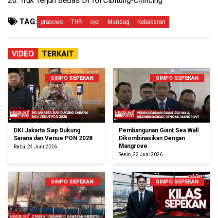
26. Truk Terjun Bebas Di Tol Cibitung-Cilincing
TAG:
prabowo
THR
ojol
Mendag
Kebakaran
VIDEO
TERKAIT
SINPO SEPEKAN
SINPO SEPEKAN
DKI Jakarta Siap Dukung
Pembangunan Giant Sea Wall
Sarana dan Venue PON 2028
Dikombinasikan Dengan
Mangrove
Rabu, 24 Juni 2026
Senin, 22 Juni 2026
SINPO SEPEKAN
SINPO SEPEKAN