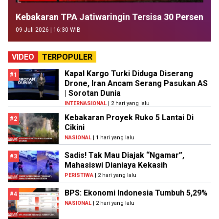
Kebakaran TPA Jatiwaringin Tersisa 30 Persen
09 Juli 2026 | 16:30 WIB
VIDEO
TERPOPULER
Kapal Kargo Turki Diduga Diserang
#1
Drone, Iran Ancam Serang Pasukan AS
| Sorotan Dunia
INTERNASIONAL
| 2 hari yang lalu
Kebakaran Proyek Ruko 5 Lantai Di
#2
Cikini
NASIONAL
| 1 hari yang lalu
Sadis! Tak Mau Diajak “Ngamar”,
#3
Mahasiswi Dianiaya Kekasih
PERISTIWA
| 2 hari yang lalu
BPS: Ekonomi Indonesia Tumbuh 5,29%
#4
NASIONAL
| 2 hari yang lalu