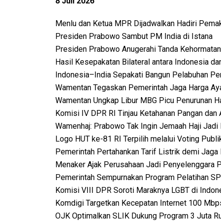
8 Juli 2026
Menlu dan Ketua MPR Dijadwalkan Hadiri Pem
Presiden Prabowo Sambut PM India di Istana
Presiden Prabowo Anugerahi Tanda Kehormatan
Hasil Kesepakatan Bilateral antara Indonesia dan
Indonesia–India Sepakati Bangun Pelabuhan Pe
Wamentan Tegaskan Pemerintah Jaga Harga Aya
Wamentan Ungkap Libur MBG Picu Penurunan Ha
Komisi IV DPR RI Tinjau Ketahanan Pangan dan An
Wamenhaj: Prabowo Tak Ingin Jemaah Haji Jadi
Logo HUT ke-81 RI Terpilih melalui Voting Publi
Pemerintah Pertahankan Tarif Listrik demi Jaga
Menaker Ajak Perusahaan Jadi Penyelenggara
Pemerintah Sempurnakan Program Pelatihan S
Komisi VIII DPR Soroti Maraknya LGBT di Indon
Komdigi Targetkan Kecepatan Internet 100 Mb
OJK Optimalkan SLIK Dukung Program 3 Juta 