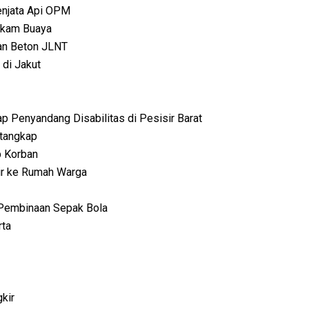
enjata Api OPM
erkam Buaya
dan Beton JLNT
 di Jakut
p Penyandang Disabilitas di Pesisir Barat
itangkap
p Korban
ir ke Rumah Warga
Pembinaan Sepak Bola
rta
kir