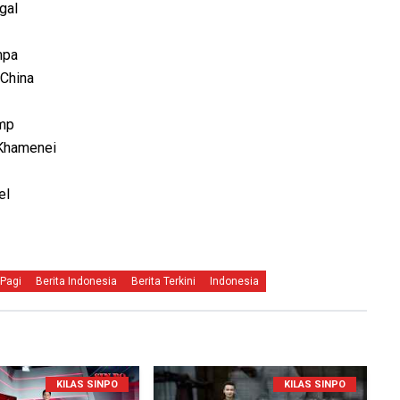
gal
mpa
 China
ump
 Khamenei
el
Pagi
Berita Indonesia
Berita Terkini
Indonesia
KILAS SINPO
KILAS SINPO