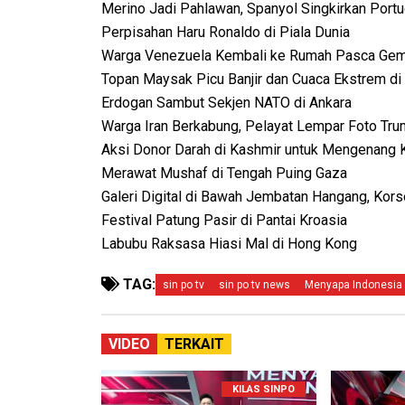
Merino Jadi Pahlawan, Spanyol Singkirkan Portu
Perpisahan Haru Ronaldo di Piala Dunia
Warga Venezuela Kembali ke Rumah Pasca Ge
Topan Maysak Picu Banjir dan Cuaca Ekstrem di
Erdogan Sambut Sekjen NATO di Ankara
Warga Iran Berkabung, Pelayat Lempar Foto Tr
Aksi Donor Darah di Kashmir untuk Mengenang
Merawat Mushaf di Tengah Puing Gaza
Galeri Digital di Bawah Jembatan Hangang, Kors
Festival Patung Pasir di Pantai Kroasia
Labubu Raksasa Hiasi Mal di Hong Kong
TAG:
sin po tv
sin po tv news
Menyapa Indonesia 
VIDEO
TERKAIT
KILAS SINPO