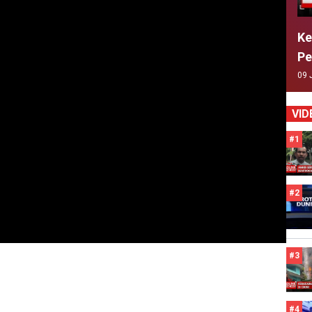
Ke
Pe
09 
VID
#1
#2
#3
#4