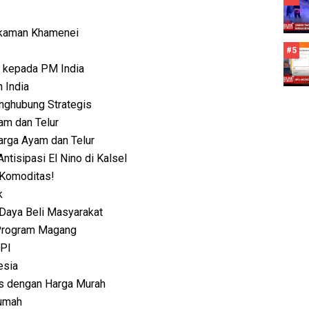
akaman Khamenei
#5
 kepada PM India
 India
nghubung Strategis
m dan Telur
rga Ayam dan Telur
tisipasi El Nino di Kalsel
 Komoditas!
k
 Daya Beli Masyarakat
 Program Magang
PPI
esia
ps dengan Harga Murah
Rumah