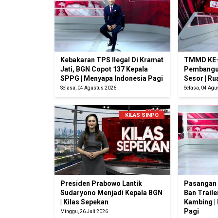
Kebakaran TPS Ilegal Di Kramat
TMMD KE-
Jati, BGN Copot 137 Kepala
Pembangu
SPPG | Menyapa Indonesia Pagi
Sesor | R
Selasa, 04 Agustus 2026
Selasa, 04 Ag
KILAS SINPO
Presiden Prabowo Lantik
Pasangan 
Sudaryono Menjadi Kepala BGN
Ban Traile
| Kilas Sepekan
Kambing |
Pagi
Minggu, 26 Juli 2026