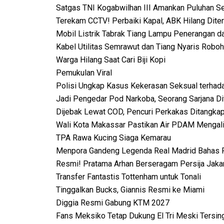
Satgas TNI Kogabwilhan III Amankan Puluhan S
Terekam CCTV! Perbaiki Kapal, ABK Hilang Dit
Mobil Listrik Tabrak Tiang Lampu Penerangan 
Kabel Utilitas Semrawut dan Tiang Nyaris Roboh
Warga Hilang Saat Cari Biji Kopi
Pemukulan Viral
Polisi Ungkap Kasus Kekerasan Seksual terhada
Jadi Pengedar Pod Narkoba, Seorang Sarjana D
Dijebak Lewat COD, Pencuri Perkakas Ditangka
Wali Kota Makassar Pastikan Air PDAM Mengal
TPA Rawa Kucing Siaga Kemarau
Menpora Gandeng Legenda Real Madrid Bahas 
Resmi! Pratama Arhan Berseragam Persija Jaka
Transfer Fantastis Tottenham untuk Tonali
Tinggalkan Bucks, Giannis Resmi ke Miami
Diggia Resmi Gabung KTM 2027
Fans Meksiko Tetap Dukung El Tri Meski Tersing