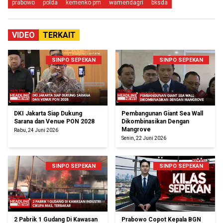
prabowo
polda
kemenko pm
wamendagri
bksda
VIDEO
TERKAIT
SINPO SEPEKAN
SINPO SEPEKAN
DKI Jakarta Siap Dukung
Pembangunan Giant Sea Wall
Sarana dan Venue PON 2028
Dikombinasikan Dengan
Mangrove
Rabu, 24 Juni 2026
Senin, 22 Juni 2026
SINPO SEPEKAN
SINPO SEPEKAN
2 Pabrik 1 Gudang Di Kawasan
Prabowo Copot Kepala BGN