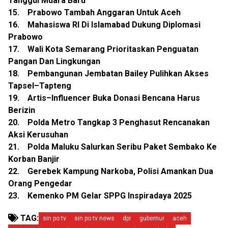
Tanggul Muara Baru
15. Prabowo Tambah Anggaran Untuk Aceh
16. Mahasiswa RI Di Islamabad Dukung Diplomasi
Prabowo
17. Wali Kota Semarang Prioritaskan Penguatan
Pangan Dan Lingkungan
18. Pembangunan Jembatan Bailey Pulihkan Akses
Tapsel–Tapteng
19. Artis–Influencer Buka Donasi Bencana Harus
Berizin
20. Polda Metro Tangkap 3 Penghasut Rencanakan
Aksi Kerusuhan
21. Polda Maluku Salurkan Seribu Paket Sembako Ke
Korban Banjir
22. Gerebek Kampung Narkoba, Polisi Amankan Dua
Orang Pengedar
23. Kemenko PM Gelar SPPG Inspiradaya 2025
TAG:
sin po tv
sin po tv news
dpr
gubernur
aceh