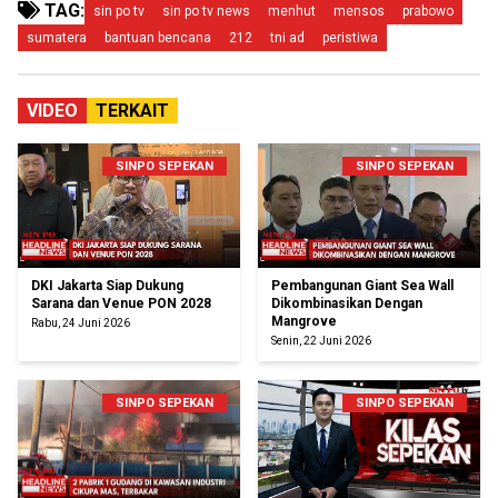
TAG:
sin po tv
sin po tv news
menhut
mensos
prabowo
sumatera
bantuan bencana
212
tni ad
peristiwa
VIDEO
TERKAIT
SINPO SEPEKAN
SINPO SEPEKAN
DKI Jakarta Siap Dukung
Pembangunan Giant Sea Wall
Sarana dan Venue PON 2028
Dikombinasikan Dengan
Mangrove
Rabu, 24 Juni 2026
Senin, 22 Juni 2026
SINPO SEPEKAN
SINPO SEPEKAN