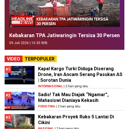
Kebakaran TPA Jatiwaringin Tersisa 30 Persen
09 Juli 2026 | 16:30 WIB
VIDEO
TERPOPULER
Kapal Kargo Turki Diduga Diserang
#1
Drone, Iran Ancam Serang Pasukan AS
| Sorotan Dunia
INTERNASIONAL
| 2 hari yang lalu
Sadis! Tak Mau Diajak “Ngamar”,
#2
Mahasiswi Dianiaya Kekasih
PERISTIWA
| 2 hari yang lalu
Kebakaran Proyek Ruko 5 Lantai Di
#3
Cikini
NASIONAL
| 2 hari yang lalu