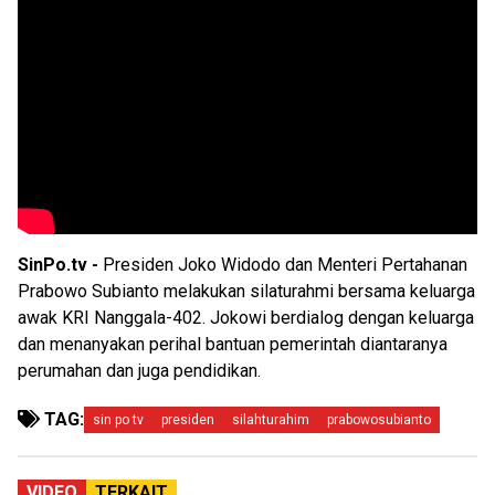
SinPo.tv -
Presiden Joko Widodo dan Menteri Pertahanan
Prabowo Subianto melakukan silaturahmi bersama keluarga
awak KRI Nanggala-402. Jokowi berdialog dengan keluarga
dan menanyakan perihal bantuan pemerintah diantaranya
perumahan dan juga pendidikan.
TAG:
sin po tv
presiden
silahturahim
prabowosubianto
VIDEO
TERKAIT