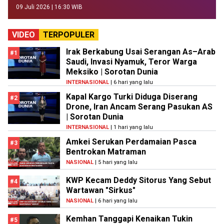
09 Juli 2026 | 16:30 WIB
VIDEO
TERPOPULER
Irak Berkabung Usai Serangan As–Arab
#1
Saudi, Invasi Nyamuk, Teror Warga
Meksiko | Sorotan Dunia
INTERNASIONAL
| 6 hari yang lalu
Kapal Kargo Turki Diduga Diserang
#2
Drone, Iran Ancam Serang Pasukan AS
| Sorotan Dunia
INTERNASIONAL
| 1 hari yang lalu
Amkei Serukan Perdamaian Pasca
#3
Bentrokan Matraman
NASIONAL
| 5 hari yang lalu
KWP Kecam Deddy Sitorus Yang Sebut
#4
Wartawan "Sirkus"
NASIONAL
| 6 hari yang lalu
Kemhan Tanggapi Kenaikan Tukin
#5