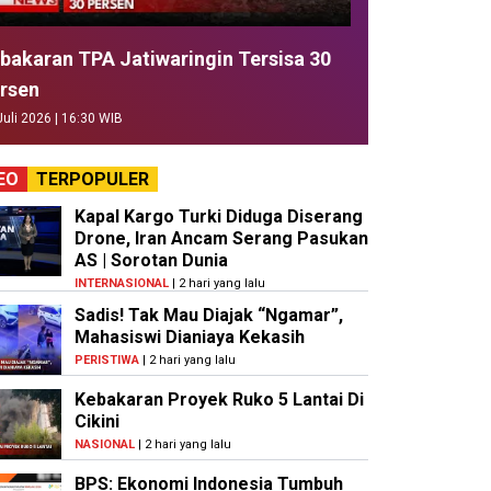
bakaran TPA Jatiwaringin Tersisa 30
rsen
Juli 2026 | 16:30 WIB
EO
TERPOPULER
Kapal Kargo Turki Diduga Diserang
Drone, Iran Ancam Serang Pasukan
AS | Sorotan Dunia
INTERNASIONAL
| 2 hari yang lalu
Sadis! Tak Mau Diajak “Ngamar”,
Mahasiswi Dianiaya Kekasih
PERISTIWA
| 2 hari yang lalu
Kebakaran Proyek Ruko 5 Lantai Di
Cikini
NASIONAL
| 2 hari yang lalu
BPS: Ekonomi Indonesia Tumbuh