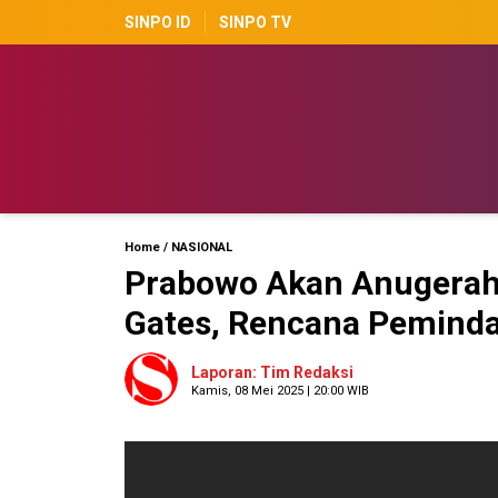
SINPO ID
SINPO TV
Home
/
NASIONAL
Prabowo Akan Anugerahk
Gates, Rencana Pemind
Laporan: Tim Redaksi
Kamis, 08 Mei 2025 | 20:00 WIB