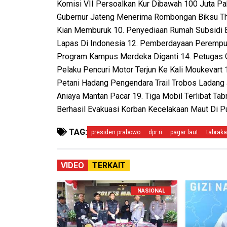
Komisi VII Persoalkan Kur Dibawah 100 Juta Pak
Gubernur Jateng Menerima Rombongan Biksu Thu
Kian Memburuk 10. Penyediaan Rumah Subsidi 
Lapas Di Indonesia 12. Pemberdayaan Perempua
Program Kampus Merdeka Diganti 14. Petugas G
Pelaku Pencuri Motor Terjun Ke Kali Moukevart 
Petani Hadang Pengendara Trail Trobos Ladang 
Aniaya Mantan Pacar 19. Tiga Mobil Terlibat Ta
Berhasil Evakuasi Korban Kecelakaan Maut Di P
TAG:
presiden prabowo
dpr ri
pagar laut
tabrak
VIDEO
TERKAIT
NASIONAL