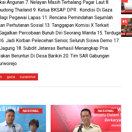
ai Angunan 7. Nelayan Masih Terhalang Pagar Laut 8.
dong Thailand 9. Ketua BKSAP DPR : Kondisi Di Gaza
Bagi Pegawai Lapas 11. Rencana Pemindahan Sejumlah
#5
n Perhutanan Sosial 13. Tanggapan Komisi X Terkait
agalkan Percobaan Bunuh Diri Seorang Wanita 15. Terduga
16. Jadi Korban Pelecehan Senior, Seluruh Siswa Demo 17.
Jagung 18. Subdit Jatanras Berhasil Menangkap Pria
brakan Beruntun Di Desa Barikin 20. Tim SAR Gabungan
urworejo
an
gaza
curanmor
NASIONAL
NASIONAL