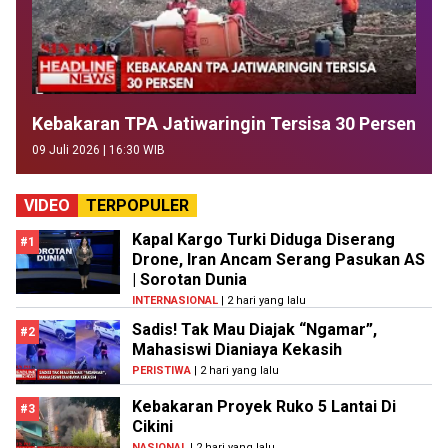
Kebakaran TPA Jatiwaringin Tersisa 30 Persen
09 Juli 2026 | 16:30 WIB
VIDEO
TERPOPULER
Kapal Kargo Turki Diduga Diserang
#1
Drone, Iran Ancam Serang Pasukan AS
| Sorotan Dunia
INTERNASIONAL
| 2 hari yang lalu
Sadis! Tak Mau Diajak “Ngamar”,
#2
Mahasiswi Dianiaya Kekasih
PERISTIWA
| 2 hari yang lalu
Kebakaran Proyek Ruko 5 Lantai Di
#3
Cikini
NASIONAL
| 2 hari yang lalu