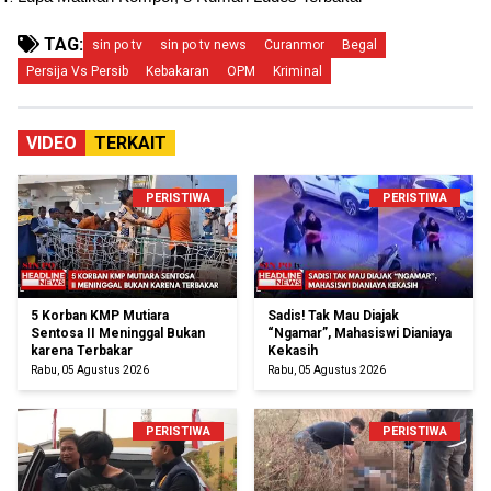
TAG:
sin po tv
sin po tv news
Curanmor
Begal
Persija Vs Persib
Kebakaran
OPM
Kriminal
VIDEO
TERKAIT
PERISTIWA
PERISTIWA
5 Korban KMP Mutiara
Sadis! Tak Mau Diajak
Sentosa II Meninggal Bukan
“Ngamar”, Mahasiswi Dianiaya
karena Terbakar
Kekasih
Rabu, 05 Agustus 2026
Rabu, 05 Agustus 2026
PERISTIWA
PERISTIWA