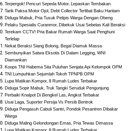
Terpergok! Pencuri Sepeda Motor, Lepaskan Tembakan
Tarik Paksa Motor Ojol, Debt Collector Terlibat Baku Hantam
Diduga Mabuk, Pria Tusuk Pelipis Warga Dengan Obeng
Pelaku Spesialis Curanmor, Dibekuk Usai Sebelas Kali Beraksi
Terekam CCTV! Pria Bakar Rumah Warga Saat Penghuni 
Terlelap
Nekat Beraksi Siang Bolong, Begal Diamuk Massa
Sembunyikan Satwa Eksotis Di Dalam Legging, WNI 
Diamankan
Koops TNI Habema Sita Puluhan Senjata Api Kelompok OPM
TNI Lumpuhkan Sejumlah Tokoh TPNPB OPM
Lupa Matikan Kompor, 8 Rumah Ludes Terbakar
Diduga Sopir Mabuk, Truk Tangki Seruduk Pengunjung
Perbaiki Knalpot Di Bengkel Las, Angkot Terbakar
Usai Laga, Suporter Persija Vs Persib Bentrok
Diduga Pengasuh Cabuli Santri, Pondok Pesantren Dibakar 
Warga
Diduga Maling Gelondongan Emas, Pria Tewas Dimassa
Lupa Matikan Kompor, 8 Rumah Ludes Terbakar