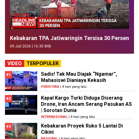
Kebakaran TPA Jatiwaringin Tersisa 30 Persen
09 Juli 2026 | 16:30 WIB
VIDEO
TERPOPULER
Sadis! Tak Mau Diajak “Ngamar”,
#1
Mahasiswi Dianiaya Kekasih
PERISTIWA
| 4 hari yang lalu
Kapal Kargo Turki Diduga Diserang
#2
Drone, Iran Ancam Serang Pasukan AS
| Sorotan Dunia
INTERNASIONAL
| 4 hari yang lalu
Kebakaran Proyek Ruko 5 Lantai Di
#3
Cikini
NASIONAL
| 4 hari yang lalu