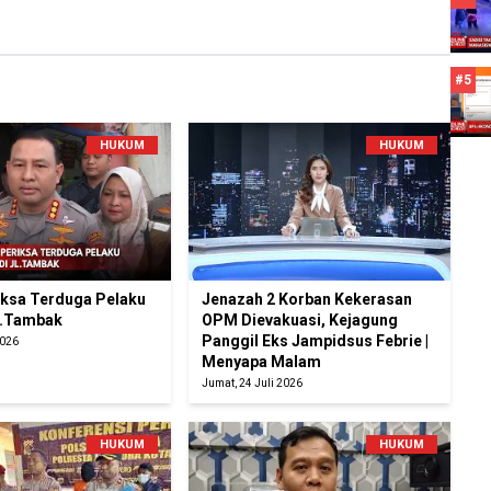
#5
HUKUM
HUKUM
riksa Terduga Pelaku
Jenazah 2 Korban Kekerasan
l.Tambak
OPM Dievakuasi, Kejagung
Panggil Eks Jampidsus Febrie |
2026
Menyapa Malam
Jumat, 24 Juli 2026
HUKUM
HUKUM