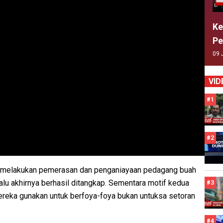
Ke
Pe
09 
VID
#1
#2
 melakukan pemerasan dan penganiayaan pedagang buah
alu akhirnya berhasil ditangkap. Sementara motif kedua
#3
ereka gunakan untuk berfoya-foya bukan untuksa setoran
#4