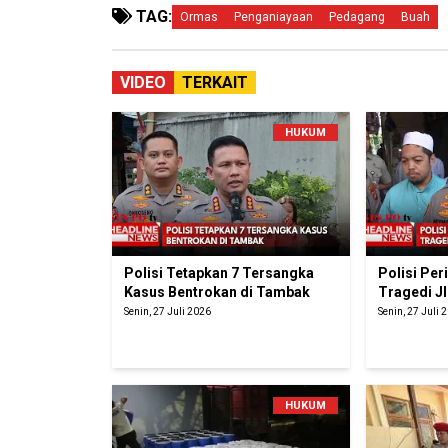
TAG:
Ormas
Penganiayaan
Pedagang
Buah
VIDEO
TERKAIT
HUKUM
Polisi Tetapkan 7 Tersangka
Polisi Pe
Kasus Bentrokan di Tambak
Tragedi J
Senin, 27 Juli 2026
Senin, 27 Juli 
HUKUM