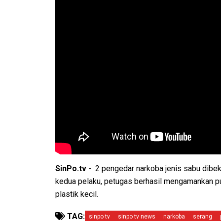
SinPo.tv -
2 pengedar narkoba jenis sabu dibek
kedua pelaku, petugas berhasil mengamankan p
plastik kecil.
TAG:
sinpo tv
sinpo tv news
narkoba
serang