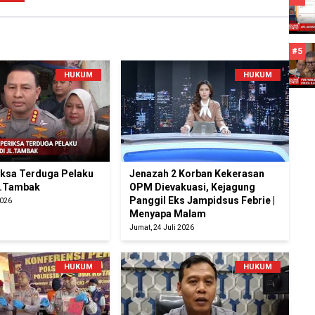
#5
HUKUM
HUKUM
riksa Terduga Pelaku
Jenazah 2 Korban Kekerasan
l.Tambak
OPM Dievakuasi, Kejagung
Panggil Eks Jampidsus Febrie |
2026
Menyapa Malam
Jumat, 24 Juli 2026
HUKUM
HUKUM