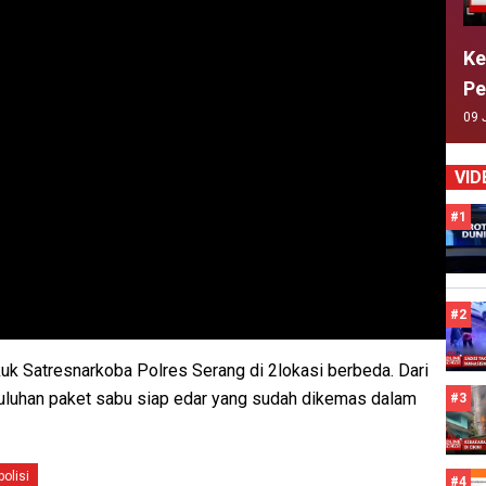
Ke
Pe
09 
VID
#1
#2
uk Satresnarkoba Polres Serang di 2lokasi berbeda. Dari
uluhan paket sabu siap edar yang sudah dikemas dalam
#3
polisi
#4