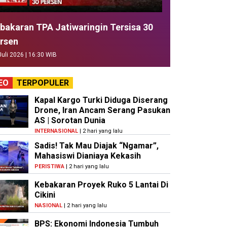
bakaran TPA Jatiwaringin Tersisa 30
rsen
Juli 2026 | 16:30 WIB
EO
TERPOPULER
Kapal Kargo Turki Diduga Diserang
Drone, Iran Ancam Serang Pasukan
AS | Sorotan Dunia
INTERNASIONAL
| 2 hari yang lalu
Sadis! Tak Mau Diajak “Ngamar”,
Mahasiswi Dianiaya Kekasih
PERISTIWA
| 2 hari yang lalu
Kebakaran Proyek Ruko 5 Lantai Di
Cikini
NASIONAL
| 2 hari yang lalu
BPS: Ekonomi Indonesia Tumbuh