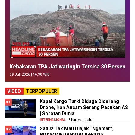
Kebakaran TPA Jatiwaringin Tersisa 30 Persen
09 Juli 2026 | 16:30 WIB
VIDEO
TERPOPULER
Kapal Kargo Turki Diduga Diserang
#1
Drone, Iran Ancam Serang Pasukan AS
| Sorotan Dunia
INTERNASIONAL
| 3 hari yang lalu
Sadis! Tak Mau Diajak “Ngamar”,
#2
Mahasiswi Dianiaya Kekasih