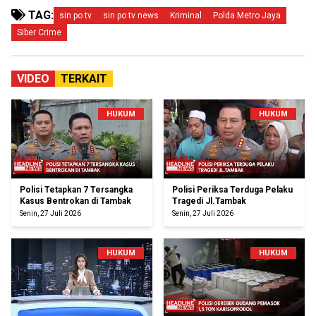
TAG:
sin po tv
sin po tv news
Kriminal
Polda Metro Jaya
Siber Crime
VIDEO
TERKAIT
HUKUM
HUKUM
Polisi Tetapkan 7 Tersangka
Polisi Periksa Terduga Pelaku
Kasus Bentrokan di Tambak
Tragedi Jl.Tambak
Senin, 27 Juli 2026
Senin, 27 Juli 2026
HUKUM
HUKUM