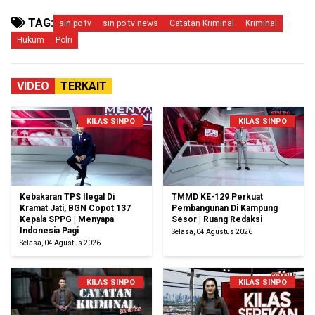
TAG:
sin po tv
sin po tv news
Catatan Kriminal
Kriminal
Hukum
Polri
VIDEO
TERKAIT
KILAS SINPO
KILAS SINPO
Kebakaran TPS Ilegal Di
TMMD KE-129 Perkuat
Kramat Jati, BGN Copot 137
Pembangunan Di Kampung
Kepala SPPG | Menyapa
Sesor | Ruang Redaksi
Indonesia Pagi
Selasa, 04 Agustus 2026
Selasa, 04 Agustus 2026
KILAS SINPO
KILAS SINPO