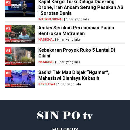
Kapal Kargo Turki Diduga Diserang
#2
Drone, Iran Ancam Serang Pasukan AS
| Sorotan Dunia
INTERNASIONAL
| 1 hari yang lalu
Amkei Serukan Perdamaian Pasca
#3
Bentrokan Matraman
NASIONAL
| 6 hari yang lalu
Kebakaran Proyek Ruko 5 Lantai Di
#4
Cikini
NASIONAL
| 1 hari yang lalu
Sadis! Tak Mau Diajak “Ngamar”,
#5
Mahasiswi Dianiaya Kekasih
PERISTIWA
| 1 hari yang lalu
FOLLOW US