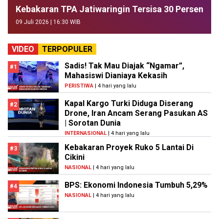
Kebakaran TPA Jatiwaringin Tersisa 30 Persen
09 Juli 2026 | 16:30 WIB
VIDEO
TERPOPULER
Sadis! Tak Mau Diajak “Ngamar”,
#1
Mahasiswi Dianiaya Kekasih
PERISTIWA
| 4 hari yang lalu
Kapal Kargo Turki Diduga Diserang
#2
Drone, Iran Ancam Serang Pasukan AS
| Sorotan Dunia
INTERNASIONAL
| 4 hari yang lalu
Kebakaran Proyek Ruko 5 Lantai Di
#3
Cikini
NASIONAL
| 4 hari yang lalu
BPS: Ekonomi Indonesia Tumbuh 5,29%
#4
NASIONAL
| 4 hari yang lalu