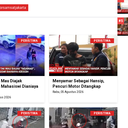
orsamsatjakarta
#5
PERISTIWA
PERISTIWA
k Mau Diajak
Menyamar Sebagai Hansip,
 Mahasiswi Dianiaya
Pencuri Motor Ditangkap
Rabu, 05 Agustus 2026
tus 2026
PERISTIWA
PERISTIWA