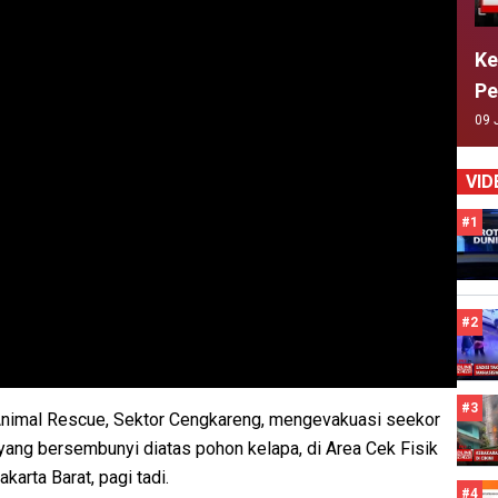
Ke
Pe
09 
VID
#1
#2
#3
nimal Rescue, Sektor Cengkareng, mengevakuasi seekor
 yang bersembunyi diatas pohon kelapa, di Area Cek Fisik
arta Barat, pagi tadi.
#4