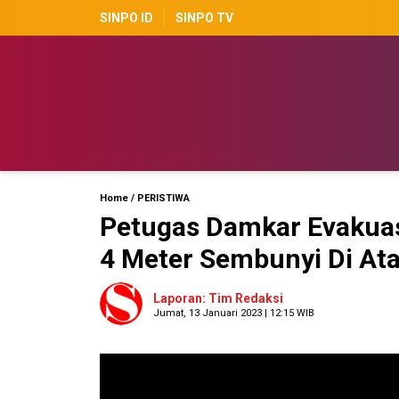
SINPO ID
SINPO TV
Home
/
PERISTIWA
Petugas Damkar Evakuas
4 Meter Sembunyi Di At
Laporan: Tim Redaksi
Jumat, 13 Januari 2023 | 12:15 WIB