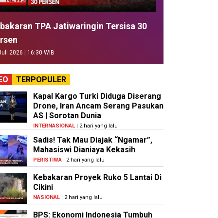
bakaran TPA Jatiwaringin Tersisa 30
rsen
Juli 2026 | 16:30 WIB
EO
TERPOPULER
Kapal Kargo Turki Diduga Diserang
Drone, Iran Ancam Serang Pasukan
AS | Sorotan Dunia
INTERNASIONAL
| 2 hari yang lalu
Sadis! Tak Mau Diajak “Ngamar”,
Mahasiswi Dianiaya Kekasih
PERISTIWA
| 2 hari yang lalu
Kebakaran Proyek Ruko 5 Lantai Di
Cikini
NASIONAL
| 2 hari yang lalu
BPS: Ekonomi Indonesia Tumbuh