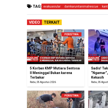
TAG:
evakuasiular
damkarunitanimalrescue
kant
VIDEO
TERKAIT
PERISTIWA
5 Korban KMP Mutiara Sentosa
Sadis! Ta
II Meninggal Bukan karena
“Ngamar”,
Terbakar
Kekasih
Rabu, 05 Agustus 2026
Rabu, 05 Agus
PERISTIWA