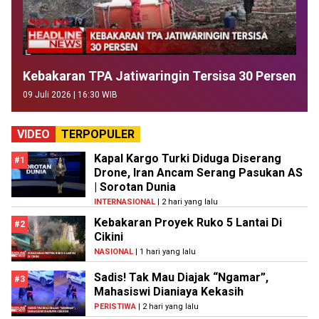
Kebakaran TPA Jatiwaringin Tersisa 30 Persen
09 Juli 2026 | 16:30 WIB
VIDEO
TERPOPULER
Kapal Kargo Turki Diduga Diserang
#1
Drone, Iran Ancam Serang Pasukan AS
| Sorotan Dunia
INTERNASIONAL
| 2 hari yang lalu
Kebakaran Proyek Ruko 5 Lantai Di
#2
Cikini
NASIONAL
| 1 hari yang lalu
Sadis! Tak Mau Diajak “Ngamar”,
#3
Mahasiswi Dianiaya Kekasih
PERISTIWA
| 2 hari yang lalu