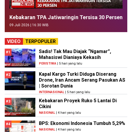
Kebakaran TPA Jatiwaringin Tersisa 30 Persen
09 Juli 2026 | 16:30 WIB
VIDEO
TERPOPULER
Sadis! Tak Mau Diajak “Ngamar”,
#1
Mahasiswi Dianiaya Kekasih
PERISTIWA
| 5 hari yang lalu
Kapal Kargo Turki Diduga Diserang
#2
Drone, Iran Ancam Serang Pasukan AS
| Sorotan Dunia
INTERNASIONAL
| 5 hari yang lalu
Kebakaran Proyek Ruko 5 Lantai Di
#3
Cikini
NASIONAL
| 4 hari yang lalu
BPS: Ekonomi Indonesia Tumbuh 5,29%
#4
NASIONAL
| 4 hari yang lalu