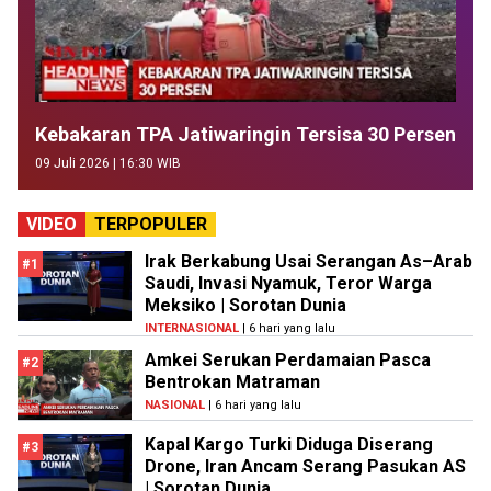
Kebakaran TPA Jatiwaringin Tersisa 30 Persen
09 Juli 2026 | 16:30 WIB
VIDEO
TERPOPULER
Irak Berkabung Usai Serangan As–Arab
#1
Saudi, Invasi Nyamuk, Teror Warga
Meksiko | Sorotan Dunia
INTERNASIONAL
| 6 hari yang lalu
Amkei Serukan Perdamaian Pasca
#2
Bentrokan Matraman
NASIONAL
| 6 hari yang lalu
Kapal Kargo Turki Diduga Diserang
#3
Drone, Iran Ancam Serang Pasukan AS
| Sorotan Dunia