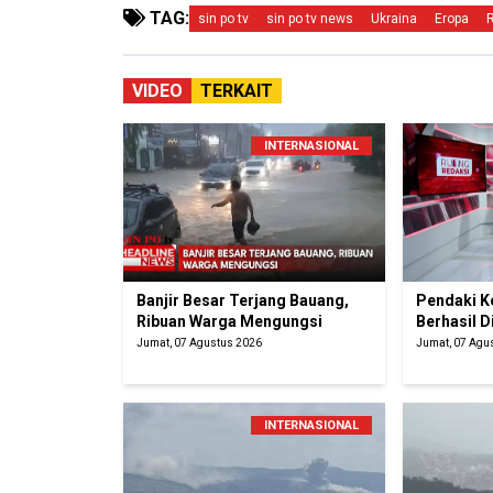
TAG:
sin po tv
sin po tv news
Ukraina
Eropa
VIDEO
TERKAIT
INTERNASIONAL
Banjir Besar Terjang Bauang,
Pendaki K
Ribuan Warga Mengungsi
Berhasil D
Jumat, 07 Agustus 2026
Jumat, 07 Agu
INTERNASIONAL