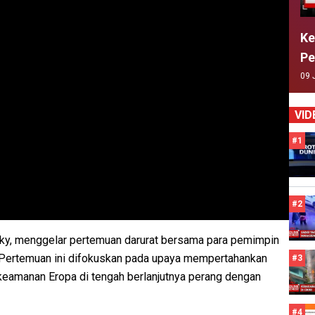
Ke
Pe
09 
VID
#1
#2
ky, menggelar pertemuan darurat bersama para pemimpin
s. Pertemuan ini difokuskan pada upaya mempertahankan
#3
keamanan Eropa di tengah berlanjutnya perang dengan
#4