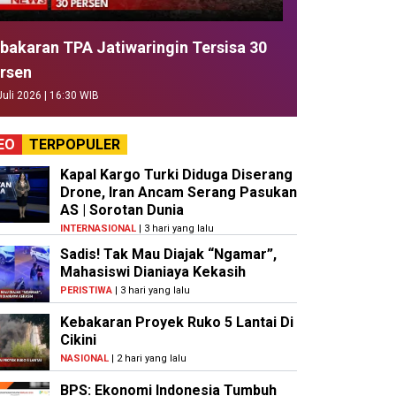
bakaran TPA Jatiwaringin Tersisa 30
rsen
Juli 2026 | 16:30 WIB
EO
TERPOPULER
Kapal Kargo Turki Diduga Diserang
Drone, Iran Ancam Serang Pasukan
AS | Sorotan Dunia
INTERNASIONAL
| 3 hari yang lalu
Sadis! Tak Mau Diajak “Ngamar”,
Mahasiswi Dianiaya Kekasih
PERISTIWA
| 3 hari yang lalu
Kebakaran Proyek Ruko 5 Lantai Di
Cikini
NASIONAL
| 2 hari yang lalu
BPS: Ekonomi Indonesia Tumbuh