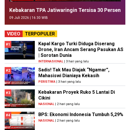
Kebakaran TPA Jatiwaringin Tersisa 30 Persen
09 Juli 2026 | 16:30 WIB
VIDEO
TERPOPULER
Kapal Kargo Turki Diduga Diserang
#1
Drone, Iran Ancam Serang Pasukan AS
| Sorotan Dunia
INTERNASIONAL
| 3 hari yang lalu
Sadis! Tak Mau Diajak “Ngamar”,
#2
Mahasiswi Dianiaya Kekasih
PERISTIWA
| 3 hari yang lalu
Kebakaran Proyek Ruko 5 Lantai Di
#3
Cikini
NASIONAL
| 2 hari yang lalu
BPS: Ekonomi Indonesia Tumbuh 5,29%
#4
NASIONAL
| 2 hari yang lalu