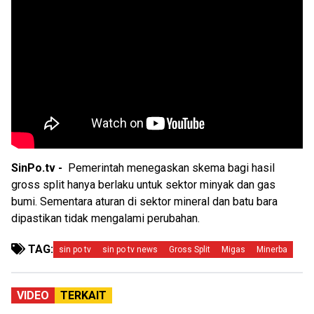
SinPo.tv -
Pemerintah menegaskan skema bagi hasil
gross split hanya berlaku untuk sektor minyak dan gas
bumi. Sementara aturan di sektor mineral dan batu bara
dipastikan tidak mengalami perubahan.
TAG:
sin po tv
sin po tv news
Gross Split
Migas
Minerba
VIDEO
TERKAIT