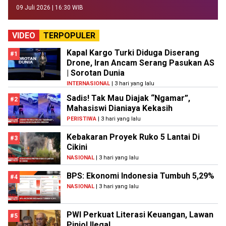
09 Juli 2026 | 16:30 WIB
VIDEO
TERPOPULER
Kapal Kargo Turki Diduga Diserang
#1
Drone, Iran Ancam Serang Pasukan AS
| Sorotan Dunia
INTERNASIONAL
| 3 hari yang lalu
Sadis! Tak Mau Diajak “Ngamar”,
#2
Mahasiswi Dianiaya Kekasih
PERISTIWA
| 3 hari yang lalu
Kebakaran Proyek Ruko 5 Lantai Di
#3
Cikini
NASIONAL
| 3 hari yang lalu
BPS: Ekonomi Indonesia Tumbuh 5,29%
#4
NASIONAL
| 3 hari yang lalu
PWI Perkuat Literasi Keuangan, Lawan
#5
Pinjol Ilegal