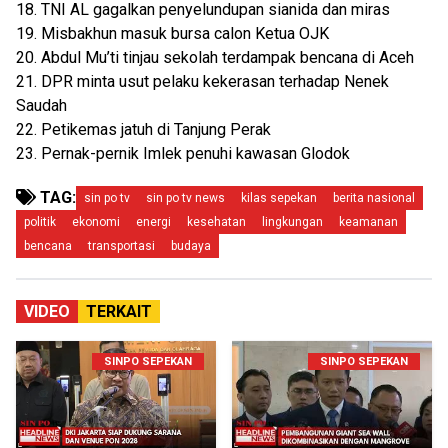
18. TNI AL gagalkan penyelundupan sianida dan miras
19. Misbakhun masuk bursa calon Ketua OJK
20. Abdul Mu’ti tinjau sekolah terdampak bencana di Aceh
21. DPR minta usut pelaku kekerasan terhadap Nenek
Saudah
22. Petikemas jatuh di Tanjung Perak
23. Pernak-pernik Imlek penuhi kawasan Glodok
TAG:
sin po tv
sin po tv news
kilas sepekan
berita nasional
politik
ekonomi
energi
kesehatan
lingkungan
keamanan
bencana
transportasi
budaya
VIDEO
TERKAIT
SINPO SEPEKAN
SINPO SEPEKAN