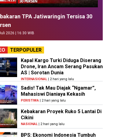
bakaran TPA Jatiwaringin Tersisa 30
rsen
Juli 2026 | 16:30 WIB
EO
TERPOPULER
Kapal Kargo Turki Diduga Diserang
Drone, Iran Ancam Serang Pasukan
AS | Sorotan Dunia
INTERNASIONAL
| 2 hari yang lalu
Sadis! Tak Mau Diajak “Ngamar”,
Mahasiswi Dianiaya Kekasih
PERISTIWA
| 2 hari yang lalu
Kebakaran Proyek Ruko 5 Lantai Di
Cikini
NASIONAL
| 2 hari yang lalu
BPS: Ekonomi Indonesia Tumbuh