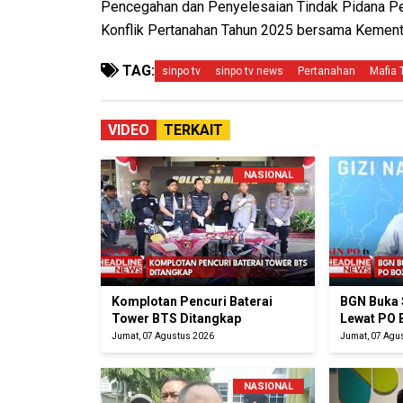
Pencegahan dan Penyelesaian Tindak Pidana Pe
Konflik Pertanahan Tahun 2025 bersama Kemen
TAG:
sinpo tv
sinpo tv news
Pertanahan
Mafia 
VIDEO
TERKAIT
NASIONAL
Komplotan Pencuri Baterai
BGN Buka 
Tower BTS Ditangkap
Lewat PO 
Jumat, 07 Agustus 2026
Jumat, 07 Agu
NASIONAL