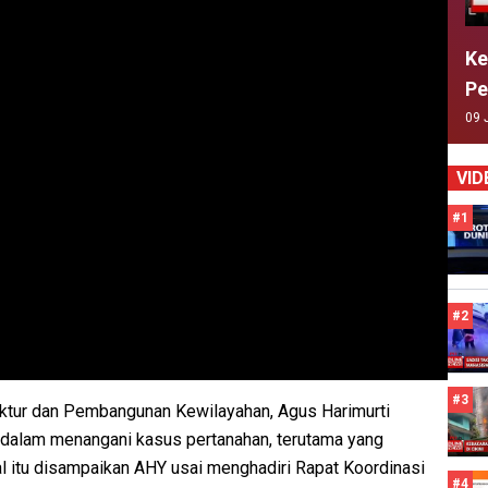
Ke
Pe
09 
VID
#1
#2
#3
ruktur dan Pembangunan Kewilayahan, Agus Harimurti
dalam menangani kasus pertanahan, terutama yang
Hal itu disampaikan AHY usai menghadiri Rapat Koordinasi
#4