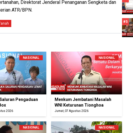
rtanahan, Direktorat Jenderal Penanganan Sengketa dan
terian ATR/BPN.
#5
Tanah
NASIONAL
NASIONAL
Saluran Pengaduan
Menkum Jembatani Masalah
Box
WNI Keturunan Tionghoa
stus 2026
Jumat, 07 Agustus 2026
NASIONAL
NASIONAL