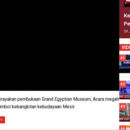
Ke
Pe
09 
VID
#1
#2
merayakan pembukaan Grand Egyptian Museum, Acara megah
 simbol kebangkitan kebudayaan Mesir.
#3
um
#4