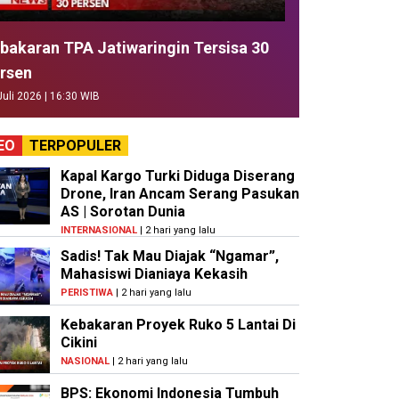
bakaran TPA Jatiwaringin Tersisa 30
rsen
Juli 2026 | 16:30 WIB
EO
TERPOPULER
Kapal Kargo Turki Diduga Diserang
Drone, Iran Ancam Serang Pasukan
AS | Sorotan Dunia
INTERNASIONAL
| 2 hari yang lalu
Sadis! Tak Mau Diajak “Ngamar”,
Mahasiswi Dianiaya Kekasih
PERISTIWA
| 2 hari yang lalu
Kebakaran Proyek Ruko 5 Lantai Di
Cikini
NASIONAL
| 2 hari yang lalu
BPS: Ekonomi Indonesia Tumbuh