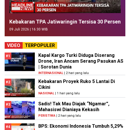
Kebakaran TPA Jatiwaringin Tersisa 30 Persen
09 Juli 2026 | 16:30 WIB
VIDEO
TERPOPULER
Kapal Kargo Turki Diduga Diserang
#1
Drone, Iran Ancam Serang Pasukan AS
| Sorotan Dunia
INTERNASIONAL
| 2 hari yang lalu
Kebakaran Proyek Ruko 5 Lantai Di
#2
Cikini
NASIONAL
| 1 hari yang lalu
Sadis! Tak Mau Diajak “Ngamar”,
#3
Mahasiswi Dianiaya Kekasih
PERISTIWA
| 2 hari yang lalu
BPS: Ekonomi Indonesia Tumbuh 5,29%
#4