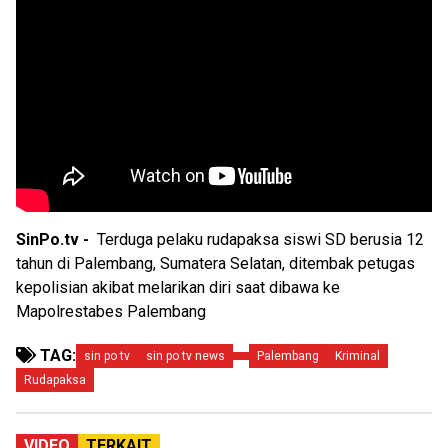
SinPo.tv -
Terduga pelaku rudapaksa siswi SD berusia 12
tahun di Palembang, Sumatera Selatan, ditembak petugas
kepolisian akibat melarikan diri saat dibawa ke
Mapolrestabes Palembang
TAG:
sin po tv
sin po tv news
Palembang
Kriminal
Rudapaksa
VIDEO
TERKAIT