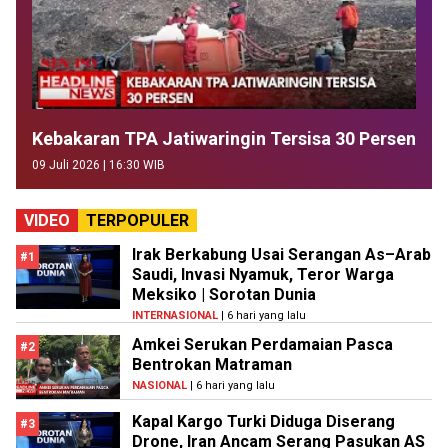
Kebakaran TPA Jatiwaringin Tersisa 30 Persen
09 Juli 2026 | 16:30 WIB
VIDEO
TERPOPULER
Irak Berkabung Usai Serangan As–Arab
#1
Saudi, Invasi Nyamuk, Teror Warga
Meksiko | Sorotan Dunia
INTERNASIONAL
| 6 hari yang lalu
Amkei Serukan Perdamaian Pasca
#2
Bentrokan Matraman
NASIONAL
| 6 hari yang lalu
Kapal Kargo Turki Diduga Diserang
#3
Drone, Iran Ancam Serang Pasukan AS