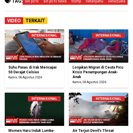
TAG:
sin po tv
sin po tv news
trump
netanyahu
venezuela
VIDEO
TERKAIT
INTERNASIONAL
INTERNASIONAL
Suhu Panas di Irak Mencapai
Lonjakan Migran di Ceuta Picu
50 Derajat Celsius
Krisis Penampungan Anak-
Anak
Kamis, 06 Agustus 2026
Kamis, 06 Agustus 2026
INTERNASIONAL
INTERNASIONAL
Momen Haru Induk Lumba-
Air Terjun Devil's Throat