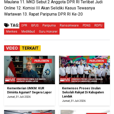
Maulana 11. MKD Sebut 2 Anggota DPR RI Terlibat Judi
Online 12. Komisi III Akan Selidiki Kasus Tewasnya
Wartawan 13. Rapat Paripurna DPR RI Ke-20
TAG:
DPR
BPJS
Paripurna
Ransomware
PDNS
RDPU
Menkes
Medikbud
Guru Honorer
VIDEO
TERKAIT
PARLEMEN
PARLEMEN
Kementerian UMKM: KUR
Kemensos Proses Usulan
Diminta Agunan? Segera Lapor
Sekolah Rakyat Di Kabupaten
Landak
Jumat, 31 Juli 2026
Jumat, 31 Juli 2026