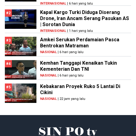
INTERNASIONAL
| 6 hari yang lalu
Kapal Kargo Turki Diduga Diserang
#2
Drone, Iran Ancam Serang Pasukan AS
| Sorotan Dunia
INTERNASIONAL
| 1 hari yang lalu
Amkei Serukan Perdamaian Pasca
#3
Bentrokan Matraman
NASIONAL
| 6 hari yang lalu
Kemhan Tanggapi Kenaikan Tukin
#4
Kementerian Dan TNI
NASIONAL
| 6 hari yang lalu
Kebakaran Proyek Ruko 5 Lantai Di
#5
Cikini
NASIONAL
| 22 jam yang lalu