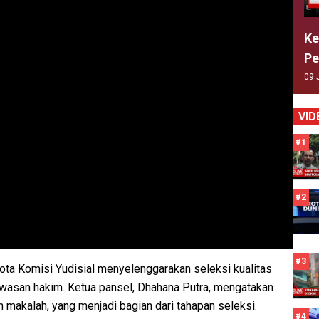
Ke
Pe
09 
VID
#1
#2
#3
gota Komisi Yudisial menyelenggarakan seleksi kualitas
wasan hakim. Ketua pansel, Dhahana Putra, mengatakan
n makalah, yang menjadi bagian dari tahapan seleksi.
#4