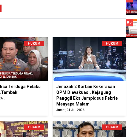
#5
HUKUM
HUKUM
riksa Terduga Pelaku
Jenazah 2 Korban Kekerasan
l.Tambak
OPM Dievakuasi, Kejagung
Panggil Eks Jampidsus Febrie |
2026
Menyapa Malam
Jumat, 24 Juli 2026
HUKUM
HUKUM