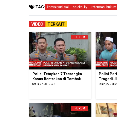
TAG:
komisi yudisial
seleksi ky
reformasi hukum
VIDEO
TERKAIT
HUKUM
Polisi Tetapkan 7 Tersangka
Polisi Pe
Kasus Bentrokan di Tambak
Tragedi J
Senin, 27 Juli 2026
Senin, 27 Juli 
HUKUM