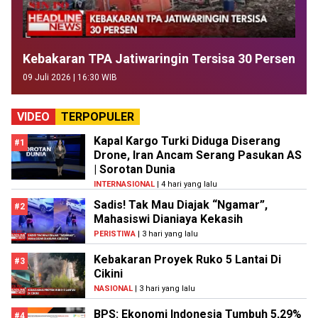
Kebakaran TPA Jatiwaringin Tersisa 30 Persen
09 Juli 2026 | 16:30 WIB
VIDEO
TERPOPULER
Kapal Kargo Turki Diduga Diserang
#1
Drone, Iran Ancam Serang Pasukan AS
| Sorotan Dunia
INTERNASIONAL
| 4 hari yang lalu
Sadis! Tak Mau Diajak “Ngamar”,
#2
Mahasiswi Dianiaya Kekasih
PERISTIWA
| 3 hari yang lalu
Kebakaran Proyek Ruko 5 Lantai Di
#3
Cikini
NASIONAL
| 3 hari yang lalu
BPS: Ekonomi Indonesia Tumbuh 5,29%
#4