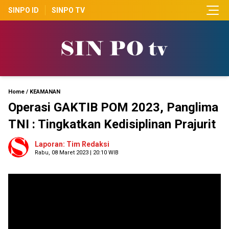
SINPO ID
SINPO TV
Home
/
KEAMANAN
Operasi GAKTIB POM 2023, Panglima
TNI : Tingkatkan Kedisiplinan Prajurit
Laporan: Tim Redaksi
Rabu, 08 Maret 2023 | 20:10 WIB