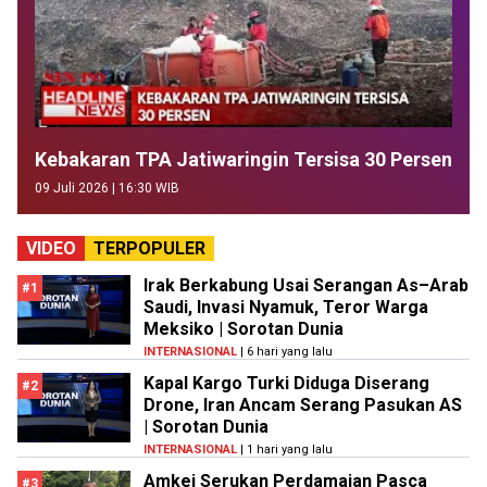
Kebakaran TPA Jatiwaringin Tersisa 30 Persen
09 Juli 2026 | 16:30 WIB
VIDEO
TERPOPULER
Irak Berkabung Usai Serangan As–Arab
#1
Saudi, Invasi Nyamuk, Teror Warga
Meksiko | Sorotan Dunia
INTERNASIONAL
| 6 hari yang lalu
Kapal Kargo Turki Diduga Diserang
#2
Drone, Iran Ancam Serang Pasukan AS
| Sorotan Dunia
INTERNASIONAL
| 1 hari yang lalu
Amkei Serukan Perdamaian Pasca
#3