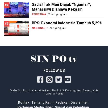
Sadis! Tak Mau Diajak “Ngamar”,
#4
Mahasiswi Dianiaya Kekasih
PERISTIWA
| 2 hari yang lalu
BPS: Ekonomi Indonesia Tumbuh 5,29%
#5
NASIONAL
| 1 hari yang lalu
FOLLOW US
Graha Sin Po, Jl. Kramat Kwitang No.8 Lt. 3, Kwitang, Kec. Senen, Kota
Jakarta Pusat
Kontak
Tentang Kami
Redaksi
Disclaimer
Pedoman Media Siber
Syarat dan Ketentuan