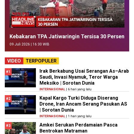
Kebakaran TPA Jatiwaringin Tersisa 30 Persen
09 Juli 2026 | 16:30 WIB
VIDEO
TERPOPULER
Irak Berkabung Usai Serangan As–Arab
#1
Saudi, Invasi Nyamuk, Teror Warga
Meksiko | Sorotan Dunia
INTERNASIONAL
| 6 hari yang lalu
Kapal Kargo Turki Diduga Diserang
#2
Drone, Iran Ancam Serang Pasukan AS
| Sorotan Dunia
INTERNASIONAL
| 1 hari yang lalu
Amkei Serukan Perdamaian Pasca
#3
Bentrokan Matraman