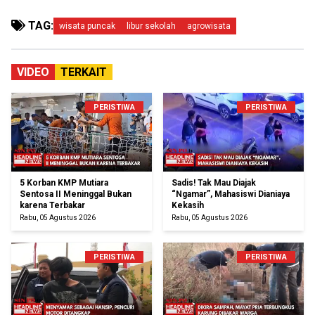
TAG:
wisata puncak
libur sekolah
agrowisata
VIDEO
TERKAIT
PERISTIWA
PERISTIWA
5 Korban KMP Mutiara
Sadis! Tak Mau Diajak
Sentosa II Meninggal Bukan
“Ngamar”, Mahasiswi Dianiaya
karena Terbakar
Kekasih
Rabu, 05 Agustus 2026
Rabu, 05 Agustus 2026
PERISTIWA
PERISTIWA